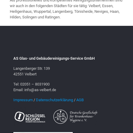
Als professionelles und kompetentes Reinigungsunternehmen sind
wir auch in den folgenden Städten für sie tätig: Velbert, Essen,
Heiligenhaus, Wuppertal, Langenberg, Tönisheide, Neviges, Haan,
Hilden, Solingen und Ratingen.
AS Glas- und Gebäudereinigungs-Service GmbH
Langenberger Str. 139
42551 Velbert
Tel: 02051 – 8031900
Email: info@as-velbert.de
Impressum
/
Datenschutzerklärung
/
AGB