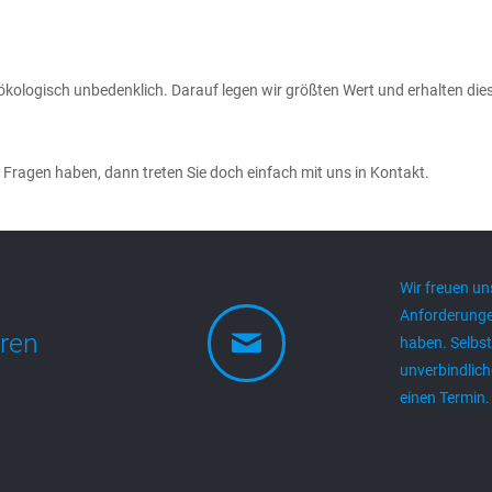
kologisch unbedenklich. Darauf legen wir größten Wert und erhalten dies
h Fragen haben, dann treten Sie doch einfach mit uns in Kontakt.
Wir freuen un
Anforderunge
aren
haben. Selbst
unverbindlich
einen Termin.