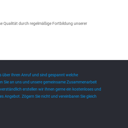
e Qualität durch regelmäßige Fortbildung unserer
s über Ihren Anruf und sind gespannt welche
n Sie an uns und unsere gemeinsame Zusammenarbeit
verständlich erstellen wir Ihnen gerne ein kostenloses und
es Angebot. Zögern Sie nicht und vereinbaren Sie gleich