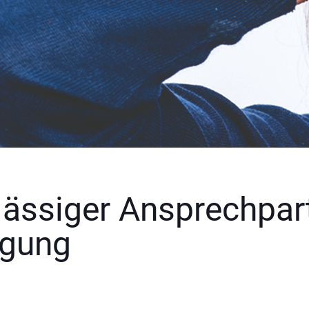
rlässiger Ansprechpart
igung